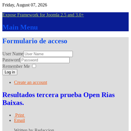
Friday, August 07, 2026
Expose Framework for Joomla 2.5 and 3.0+
Main
Menu
Formulario
de acceso
User Name
Password
Remember Me
Log in
Create an account
Resultados tercera prueba Open Rias
Baixas.
Print
Email
Written by Redaccion