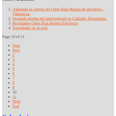
Aplazada la carrera del Open Rias Baixas de electricos -
Vilagarcia-
Segunda prueba del interregional en Carballo. Resultados.
Resultados Open Rias Baixas Electricos
Novedades en la web
Page 10 of 11
Start
Prev
2
3
4
5
6
7
8
9
10
11
Next
End