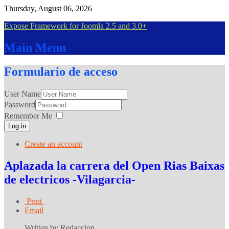
Thursday, August 06, 2026
Expose Framework for Joomla 2.5 and 3.0+
Main
Menu
Formulario
de acceso
User Name
Password
Remember Me
Log in
Create an account
Aplazada la carrera del Open Rias Baixas
de electricos -Vilagarcia-
Print
Email
Written by Redaccion